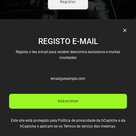
Registar
REGISTO E-MAIL
Candidaturas
Envios e Pagamentos
Regista o teu e-mail para receber descontos exclusivos e muitas
Política e Privacidade
novidades
Termos e Condições
Trocas e Devoluções
Livro de Reclamações
Termos de serviço
Política de reembolso
Subscrever
CONTACTOS
Rua D. Afonso Henriques
Este site está protegido pela
Política de privacidade
da hCaptcha e da
988 4435-006 Pedrouços
hCaptcha e aplicam-se os
Termos de serviço
das mesmas.
info@allspeeddrive.com