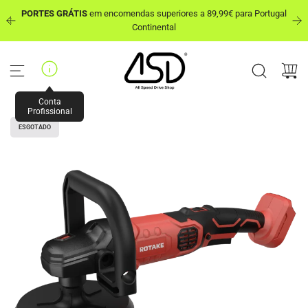
P
PORTES GRÁTIS
em encomendas superiores a 89,99€ para Portugal
u
out
Continental
l
a
r
p
a
r
Conta
a
Profissional
o
ESGOTADO
c
o
n
t
e
ú
d
o