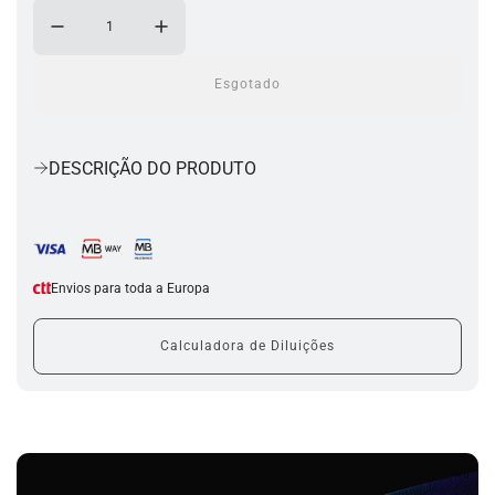
Esgotado
a
c
a
r
DESCRIÇÃO DO PRODUTO
r
e
g
a
r
.
Envios para toda a Europa
.
.
Calculadora de Diluições