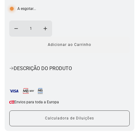
A esgotar...
Adicionar ao Carrinho
a
c
a
r
DESCRIÇÃO DO PRODUTO
r
e
g
a
r
.
Envios para toda a Europa
.
.
Calculadora de Diluições