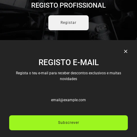
REGISTO PROFISSIONAL
Registar
REGISTO E-MAIL
Candidaturas
Envios e Pagamentos
Regista o teu e-mail para receber descontos exclusivos e muitas
Política e Privacidade
novidades
Termos e Condições
Trocas e Devoluções
Livro de Reclamações
Termos de serviço
Política de reembolso
Subscrever
CONTACTOS