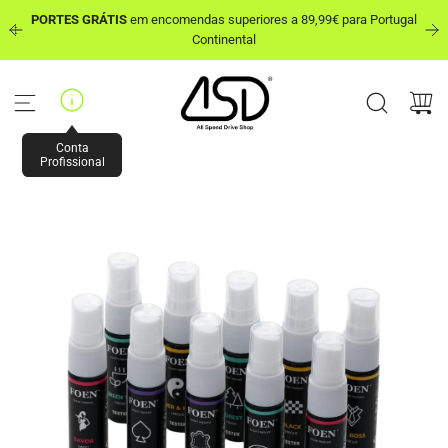
P
PORTES GRÁTIS
em encomendas superiores a 89,99€ para Portugal
u
out
Continental
l
a
r
p
a
r
Conta
a
Profissional
o
c
o
n
t
e
ú
d
o