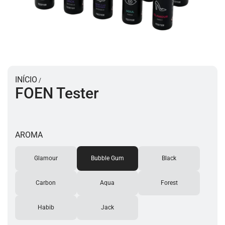
INÍCIO
/
FOEN Tester
AROMA
Glamour
Bubble Gum
Black
Carbon
Aqua
Forest
Habib
Jack