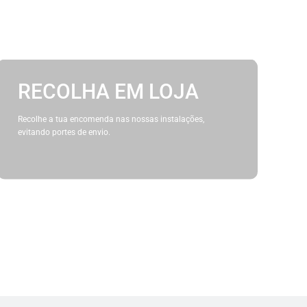
RECOLHA EM LOJA
Recolhe a tua encomenda nas nossas instalações,
evitando portes de envio.