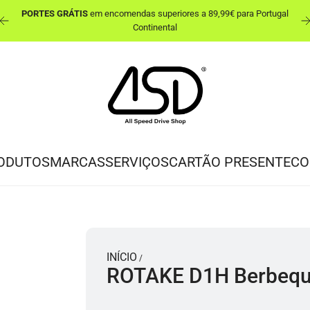
PORTES GRÁTIS
em encomendas superiores a 89,99€ para Portugal
ut
Continental
ODUTOS
MARCAS
SERVIÇOS
CARTÃO PRESENTE
CO
INÍCIO
/
ROTAKE D1H Berbequ