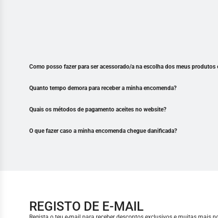
Como posso fazer para ser acessorado/a na escolha dos meus produtos 
Quanto tempo demora para receber a minha encomenda?
Quais os métodos de pagamento aceites no website?
O que fazer caso a minha encomenda chegue danificada?
REGISTO DE E-MAIL
Regista o teu e-mail para receber descontos exclusivos e muitas mais 