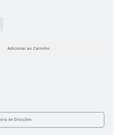
Adicionar ao Carrinho
a
c
a
r
r
e
g
a
r
.
.
.
ora de Diluições