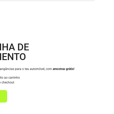
HA DE
MENTO
rangâncias para o teu automóvel, com
amostras grátis!
ito ao carrinho
o chechout