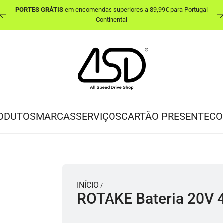
PORTES GRÁTIS
em encomendas superiores a 89,99€ para Portugal
Continental
ODUTOS
MARCAS
SERVIÇOS
CARTÃO PRESENTE
CO
INÍCIO
/
ROTAKE Bateria 20V 