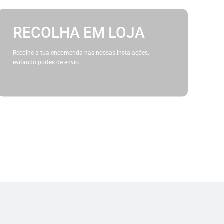
RECOLHA EM LOJA
Recolhe a tua encomenda nas nossas instalações,
evitando portes de envio.