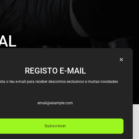
AL
REGISTO E-MAIL
sta o teu e-mail para receber descontos exclusivos e muitas novidades
CONTACTOS
Subscrever
Rua D. Afonso Henriques