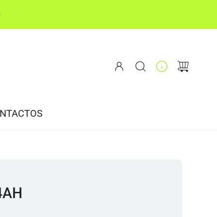
Oferta
de
FOEN Tester
à escolha com o código "FOEN" no checkout
NTACTOS
4AH