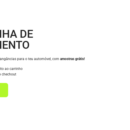
HA DE
MENTO
rangâncias para o teu automóvel, com
amostras grátis!
ito ao carrinho
o chechout