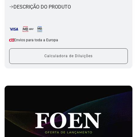
r
DESCRIÇÃO DO PRODUTO
r
e
g
a
r
.
Envios para toda a Europa
.
.
Calculadora de Diluições