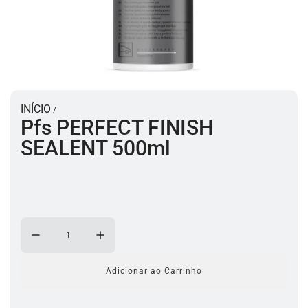
INÍCIO
/
Pfs PERFECT FINISH
SEALENT 500ml
Adicionar ao Carrinho
a
c
a