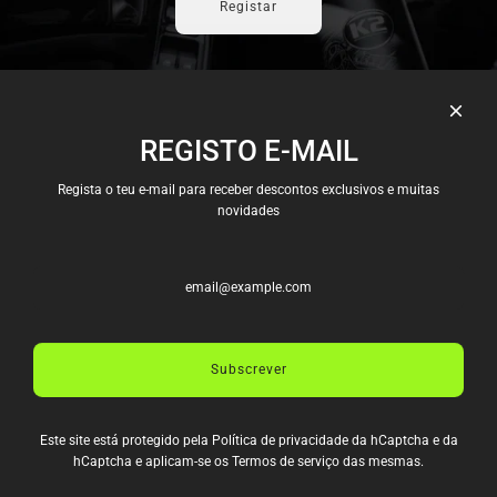
Registar
REGISTO E-MAIL
Candidaturas
Envios e Pagamentos
Regista o teu e-mail para receber descontos exclusivos e muitas
Política e Privacidade
novidades
Termos e Condições
Trocas e Devoluções
Livro de Reclamações
Termos de serviço
Política de reembolso
Subscrever
CONTACTOS
Rua D. Afonso Henriques
Este site está protegido pela
Política de privacidade
da hCaptcha e da
988 4435-006 Pedrouços
hCaptcha e aplicam-se os
Termos de serviço
das mesmas.
info@allspeeddrive.com