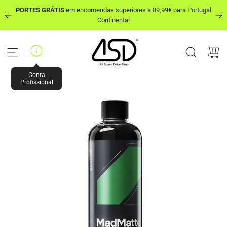
P
PORTES GRÁTIS
em encomendas superiores a 89,99€ para Portugal
u
out
Continental
l
a
r
p
a
r
Conta
a
Profissional
o
c
o
n
t
e
ú
d
o