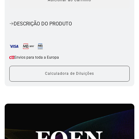
Adicionar ao Carrinho
a
c
a
r
DESCRIÇÃO DO PRODUTO
r
e
g
a
r
.
Envios para toda a Europa
.
.
Calculadora de Diluições