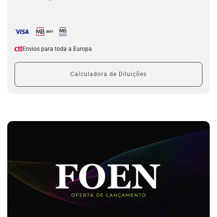
r
e
g
a
r
.
Envios para toda a Europa
.
.
Calculadora de Diluições