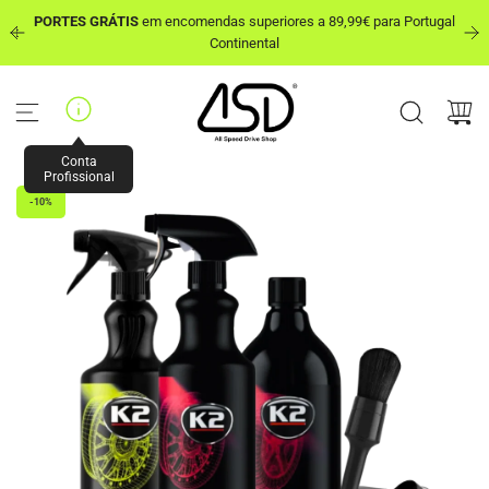
P
PORTES GRÁTIS
em encomendas superiores a 89,99€ para Portugal
u
out
Continental
l
a
r
p
a
r
Conta
a
Profissional
o
-10%
c
o
n
t
e
ú
d
o