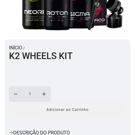
INÍCIO
/
K2 WHEELS KIT
Adicionar ao Carrinho
a
c
a
r
DESCRIÇÃO DO PRODUTO