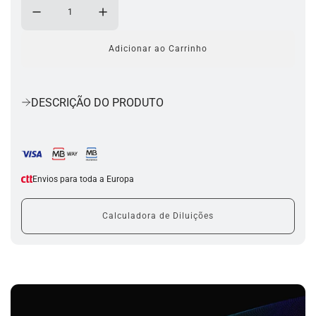
Adicionar ao Carrinho
a
c
a
r
DESCRIÇÃO DO PRODUTO
r
e
g
a
r
.
Envios para toda a Europa
.
.
Calculadora de Diluições