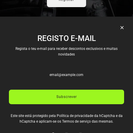
REGISTO E-MAIL
Candidaturas
Envios e Pagamentos
Regista o teu e-mail para receber descontos exclusivos e muitas
Política e Privacidade
novidades
Termos e Condições
Trocas e Devoluções
Livro de Reclamações
Termos de serviço
Política de reembolso
Subscrever
CONTACTOS
Rua D. Afonso Henriques
Este site está protegido pela
Política de privacidade
da hCaptcha e da
988 4435-006 Pedrouços
hCaptcha e aplicam-se os
Termos de serviço
das mesmas.
info@allspeeddrive.com