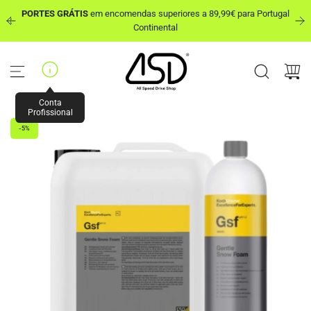
P
PORTES GRÁTIS
em encomendas superiores a 89,99€ para Portugal
u
out
Continental
l
a
r
p
a
r
Conta
a
Profissional
o
-5%
c
o
n
t
e
ú
d
o