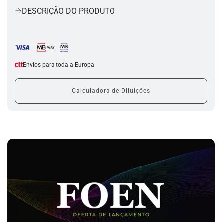
r
DESCRIÇÃO DO PRODUTO
r
e
g
a
r
.
Envios para toda a Europa
.
.
Calculadora de Diluições