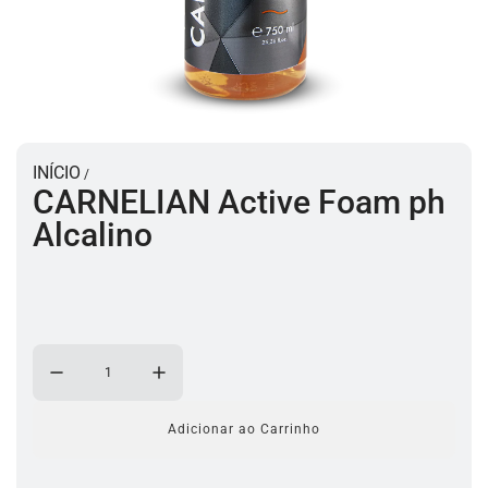
INÍCIO
/
CARNELIAN Active Foam ph
Alcalino
Adicionar ao Carrinho
a
c
a