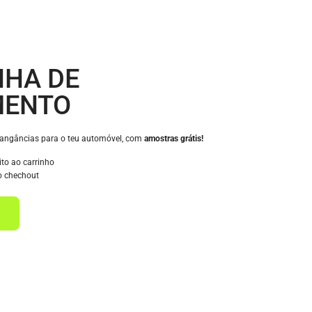
HA DE
MENTO
rangâncias para o teu automóvel, com
amostras grátis!
ito ao carrinho
o chechout