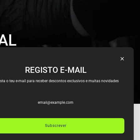
AL
REGISTO E-MAIL
sta o teu e-mail para receber descontos exclusivos e muitas novidades
CONTACTOS
Subscrever
Rua D. Afonso Henriques
988 4435-006 Pedrouços