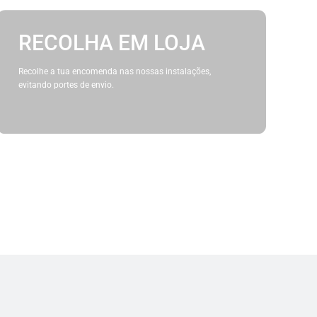
RECOLHA EM LOJA
Recolhe a tua encomenda nas nossas instalações,
evitando portes de envio.