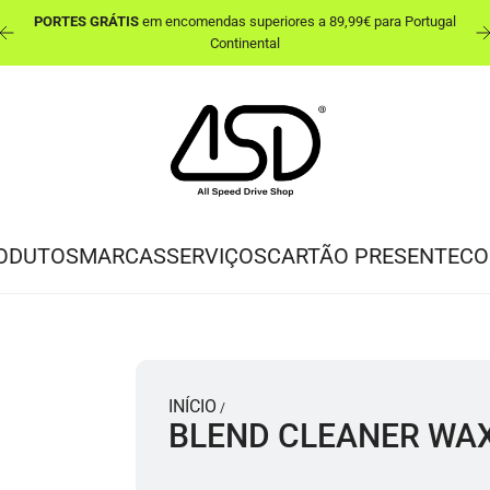
PORTES GRÁTIS
em encomendas superiores a 89,99€ para Portugal
ut
Continental
ODUTOS
MARCAS
SERVIÇOS
CARTÃO PRESENTE
CO
INÍCIO
/
BLEND CLEANER WAX 