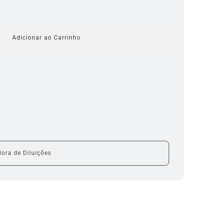
Adicionar ao Carrinho
a
c
a
r
r
e
g
a
r
.
.
.
ora de Diluições