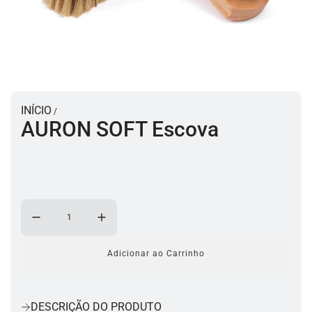
INÍCIO
/
AURON SOFT Escova
Adicionar ao Carrinho
a
c
a
r
DESCRIÇÃO DO PRODUTO