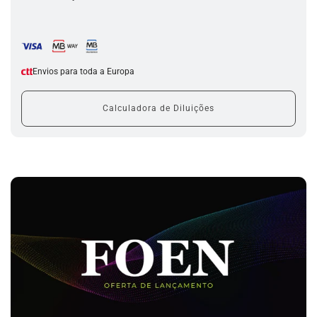
r
e
g
a
r
.
Envios para toda a Europa
.
.
Calculadora de Diluições