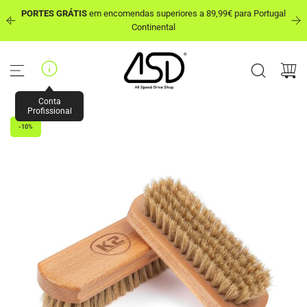
P
PORTES GRÁTIS
em encomendas superiores a 89,99€ para Portugal
u
out
Continental
l
a
r
p
a
r
Conta
a
Profissional
o
-10%
c
o
n
t
e
ú
d
o