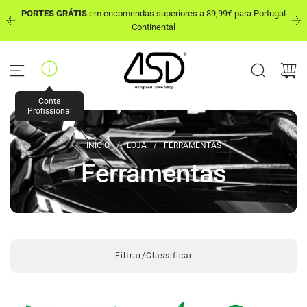
P
PORTES GRÁTIS
em encomendas superiores a 89,99€ para Portugal
u
out
Continental
l
a
r
p
a
r
Conta
a
Profissional
o
c
INÍCIO
/
LOJA
/
FERRAMENTAS
o
n
Ferramentas
t
e
ú
d
o
Filtrar/Classificar