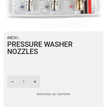
INÍCIO
/
PRESSURE WASHER
NOZZLES
Adicionar ao Carrinho
a
c
a