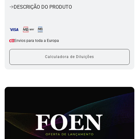
r
DESCRIÇÃO DO PRODUTO
r
e
g
a
r
.
Envios para toda a Europa
.
.
Calculadora de Diluições