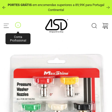
P
PORTES GRÁTIS
em encomendas superiores a 89,99€ para Portugal
u
out
Continental
l
a
r
p
a
r
Conta
a
Profissional
o
c
o
n
t
e
ú
d
o