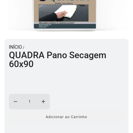
INÍCIO
/
QUADRA Pano Secagem
60x90
Adicionar ao Carrinho
a
c
a