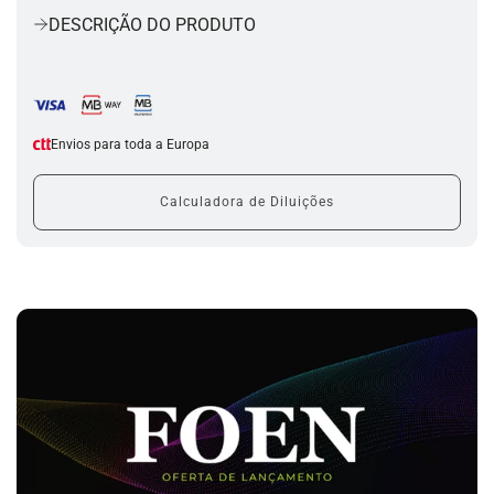
r
DESCRIÇÃO DO PRODUTO
r
e
g
a
r
.
Envios para toda a Europa
.
.
Calculadora de Diluições