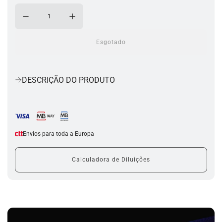
Esgotado
a
c
a
r
DESCRIÇÃO DO PRODUTO
r
e
g
a
r
.
Envios para toda a Europa
.
.
Calculadora de Diluições