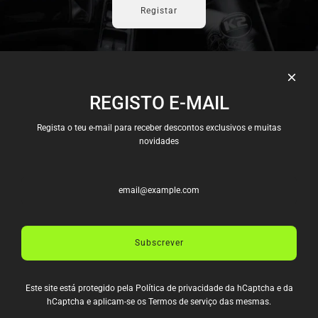
Registar
REGISTO E-MAIL
Candidaturas
Envios e Pagamentos
Regista o teu e-mail para receber descontos exclusivos e muitas
Política e Privacidade
novidades
Termos e Condições
Trocas e Devoluções
Livro de Reclamações
Termos de serviço
Política de reembolso
Subscrever
CONTACTOS
Rua D. Afonso Henriques
Este site está protegido pela
Política de privacidade
da hCaptcha e da
988 4435-006 Pedrouços
hCaptcha e aplicam-se os
Termos de serviço
das mesmas.
info@allspeeddrive.com