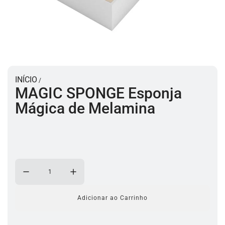
INÍCIO
/
MAGIC SPONGE Esponja
Mágica de Melamina
Adicionar ao Carrinho
a
c
a