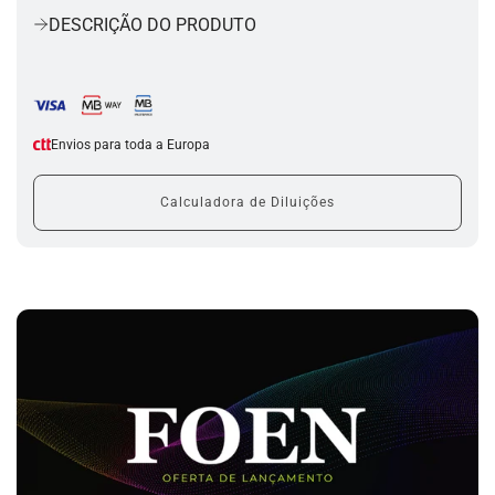
r
DESCRIÇÃO DO PRODUTO
r
e
g
a
r
.
Envios para toda a Europa
.
.
Calculadora de Diluições