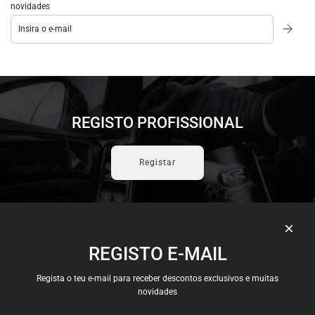
novidades
REGISTO PROFISSIONAL
Registar
REGISTO E-MAIL
Candidaturas
Envios e Pagamentos
Regista o teu e-mail para receber descontos exclusivos e muitas
Política e Privacidade
novidades
Termos e Condições
Trocas e Devoluções