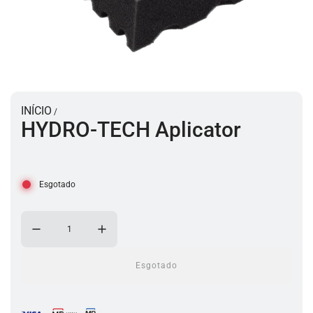
INÍCIO
/
HYDRO-TECH Aplicator
Esgotado
Esgotado
a
c
a
r