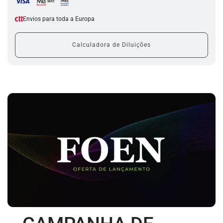
r
e
Envios para toda a Europa
g
a
Calculadora de Diluições
r
.
.
.