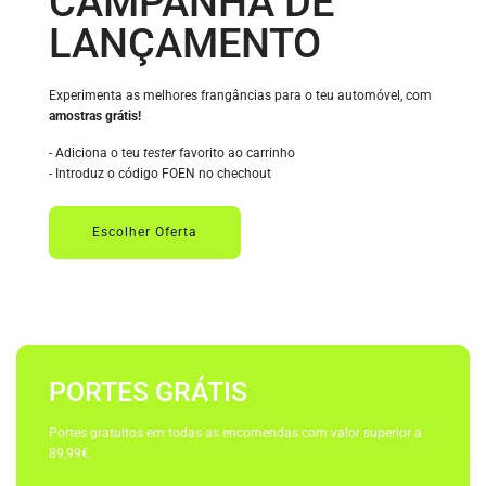
CAMPANHA DE
LANÇAMENTO
Experimenta as melhores frangâncias para o teu automóvel, com
amostras grátis!
- Adiciona o teu
tester
favorito ao carrinho
- Introduz o código FOEN no chechout
Escolher Oferta
PORTES GRÁTIS
Portes gratuitos em todas as encomendas com valor superior a
89,99€.