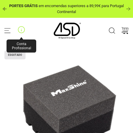
P
PORTES GRÁTIS
em encomendas superiores a 89,99€ para Portugal
u
out
Continental
l
a
r
p
a
r
Conta
a
Profissional
o
ESGOTADO
c
o
n
t
e
ú
d
o