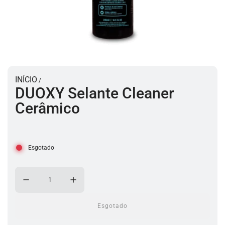
INÍCIO
/
DUOXY Selante Cleaner
Cerâmico
Esgotado
Esgotado
a
c