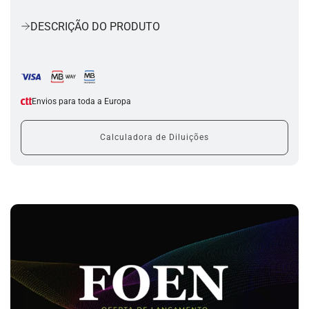
a
r
DESCRIÇÃO DO PRODUTO
r
e
g
a
r
.
Envios para toda a Europa
.
.
Calculadora de Diluições